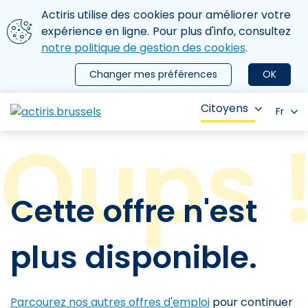
Aller au contenu principal
Nous utilisons des cookies
Actiris utilise des cookies pour améliorer votre
ermer le menu
expérience en ligne. Pour plus d'info, consultez
notre politique de gestion des cookies
.
Changer mes préférences
OK
Citoyens
Fr
Cette offre n'est
plus disponible.
Parcourez nos autres offres d'emploi
pour continuer