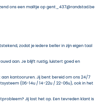
f zend ons een mailtje op gent_437@randstad.be
tekend, zodat je iedere beller in zijn eigen taal
uwd aan. Je blijft rustig, luistert goed en
t aan kantooruren. Jij bent bereid om ons 24/7
tsysteem (06-14u / 14-22u / 22-06u), ook in het
probleem? Jij lost het op. Een tevreden klant is