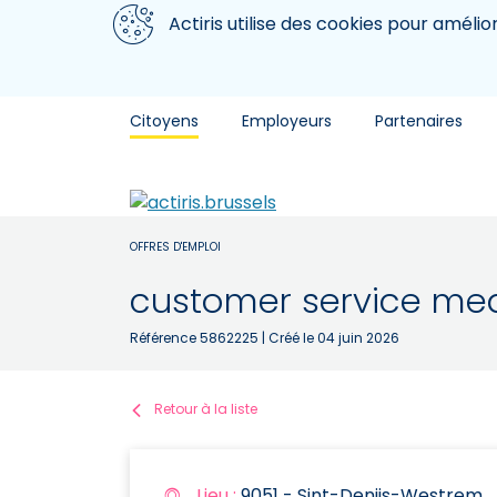
Aller au contenu principal
Nous utilisons des cookies
Actiris utilise des cookies pour amélio
Citoyens
Employeurs
Partenaires
OFFRES D'EMPLOI
customer service me
Référence 5862225
| Créé le 04 juin 2026
Retour à la liste
Lieu :
9051 - Sint-Denijs-Westrem