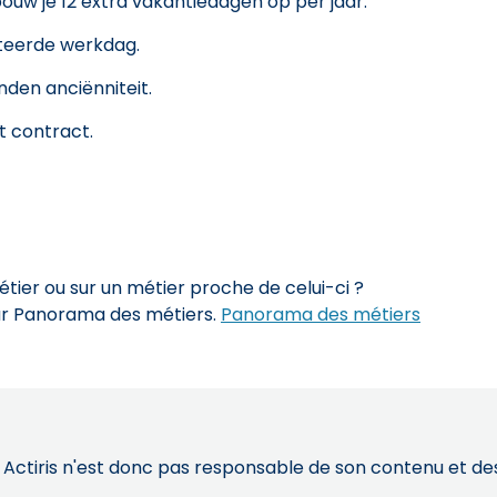
ouw je 12 extra vakantiedagen op per jaar.
teerde werkdag.
nden anciënniteit.
t contract.
ier ou sur un métier proche de celui-ci ?
sur Panorama des métiers.
Panorama des métiers
 Actiris n'est donc pas responsable de son contenu et des 