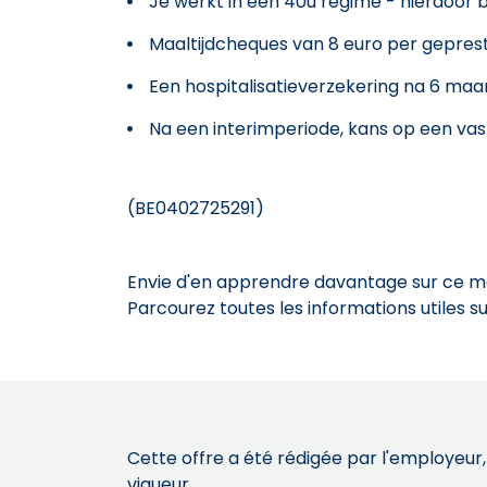
Je werkt in een 40u regime - hierdoor b
Maaltijdcheques van 8 euro per gepres
Een hospitalisatieverzekering na 6 maa
Na een interimperiode, kans op een vas
(BE0402725291)
Envie d'en apprendre davantage sur ce mét
Parcourez toutes les informations utiles 
Cette offre a été rédigée par l'employeur,
vigueur.