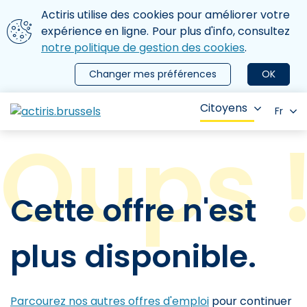
Aller au contenu principal
Nous utilisons des cookies
Actiris utilise des cookies pour améliorer votre
ermer le menu
expérience en ligne. Pour plus d'info, consultez
notre politique de gestion des cookies
.
Changer mes préférences
OK
Citoyens
Fr
Cette offre n'est
plus disponible.
Parcourez nos autres offres d'emploi
pour continuer