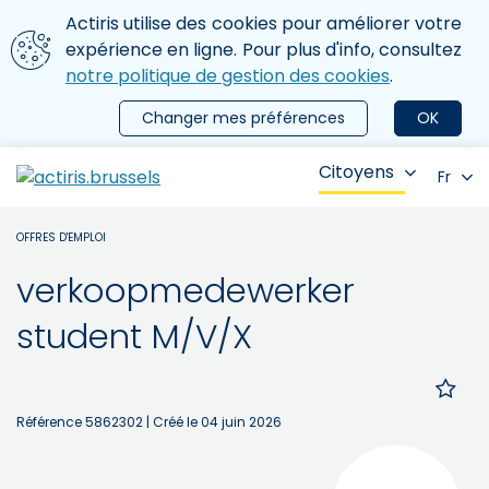
Aller au contenu principal
Nous utilisons des cookies
Actiris utilise des cookies pour améliorer votre
ermer le menu
expérience en ligne. Pour plus d'info, consultez
notre politique de gestion des cookies
.
Changer mes préférences
OK
Citoyens
Fr
OFFRES D'EMPLOI
verkoopmedewerker
student M/V/X
Référence 5862302
| Créé le 04 juin 2026