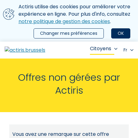
Aller au contenu principal
Nous utilisons des cookies
Actiris utilise des cookies pour améliorer votre
ermer le menu
expérience en ligne. Pour plus d'info, consultez
notre politique de gestion des cookies
.
Changer mes préférences
OK
Citoyens
Fr
Offres non gérées par
Actiris
Vous avez une remarque sur cette offre