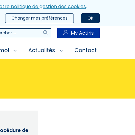
otre politique de gestion des cookies
.
Changer mes préférences
OK
Rechercher
My Actiris
rcher
 moi
Actualités
Contact
procédure de