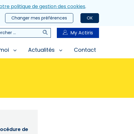
otre politique de gestion des cookies
.
Changer mes préférences
OK
Rechercher
My Actiris
rcher
 moi
Actualités
Contact
procédure de