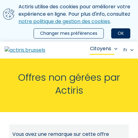
Aller au contenu principal
Nous utilisons des cookies
Actiris utilise des cookies pour améliorer votre
ermer le menu
expérience en ligne. Pour plus d'info, consultez
notre politique de gestion des cookies
.
Changer mes préférences
OK
Citoyens
Fr
Offres non gérées par
Actiris
Vous avez une remarque sur cette offre