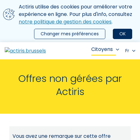
Aller au contenu principal
Nous utilisons des cookies
Actiris utilise des cookies pour améliorer votre
ermer le menu
expérience en ligne. Pour plus d'info, consultez
notre politique de gestion des cookies
.
Changer mes préférences
OK
Citoyens
Fr
Offres non gérées par
Actiris
Vous avez une remarque sur cette offre