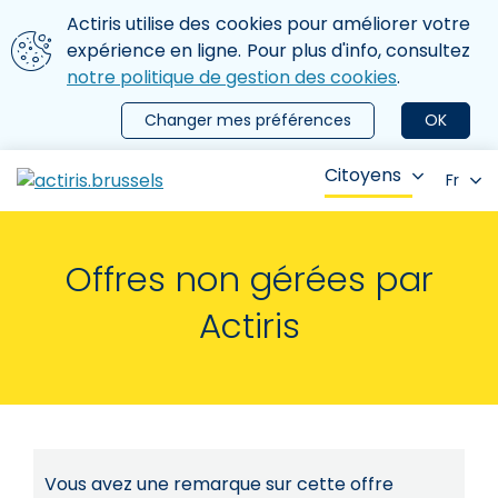
Aller au contenu principal
Nous utilisons des cookies
Actiris utilise des cookies pour améliorer votre
ermer le menu
expérience en ligne. Pour plus d'info, consultez
notre politique de gestion des cookies
.
Changer mes préférences
OK
Citoyens
Fr
Offres non gérées par
Actiris
Vous avez une remarque sur cette offre