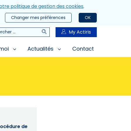
otre politique de gestion des cookies
.
Changer mes préférences
OK
Rechercher
My Actiris
rcher
 moi
Actualités
Contact
procédure de