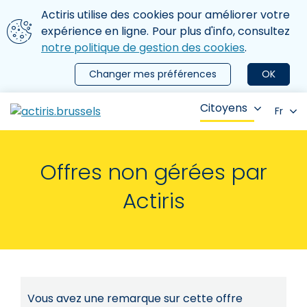
Aller au contenu principal
Nous utilisons des cookies
Actiris utilise des cookies pour améliorer votre
ermer le menu
expérience en ligne. Pour plus d'info, consultez
notre politique de gestion des cookies
.
Changer mes préférences
OK
Citoyens
Fr
Offres non gérées par
Actiris
Vous avez une remarque sur cette offre