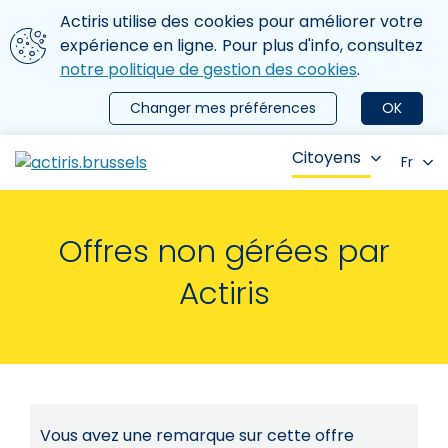
Aller au contenu principal
Nous utilisons des cookies
Actiris utilise des cookies pour améliorer votre
ermer le menu
expérience en ligne. Pour plus d'info, consultez
notre politique de gestion des cookies
.
Changer mes préférences
OK
Citoyens
Fr
Offres non gérées par
Actiris
Vous avez une remarque sur cette offre