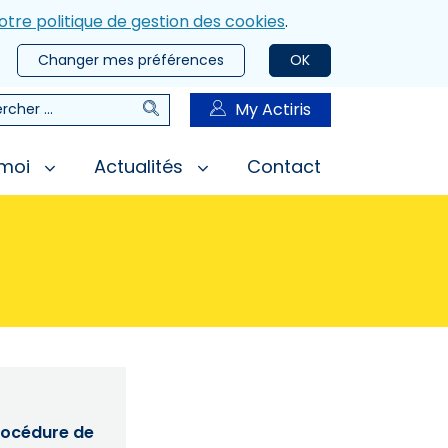
otre politique de gestion des cookies
.
Changer mes préférences
OK
Rechercher
My Actiris
rcher
 moi
Actualités
Contact
procédure de