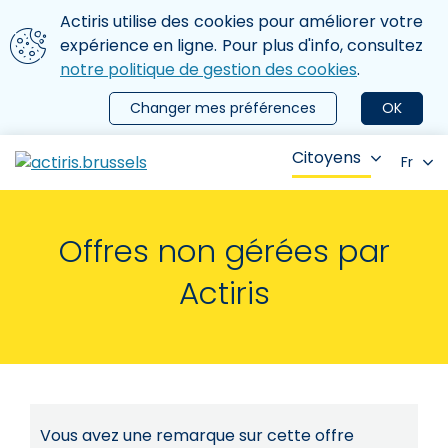
Aller au contenu principal
Nous utilisons des cookies
Actiris utilise des cookies pour améliorer votre
ermer le menu
expérience en ligne. Pour plus d'info, consultez
notre politique de gestion des cookies
.
Changer mes préférences
OK
Citoyens
Fr
Offres non gérées par
Actiris
Vous avez une remarque sur cette offre