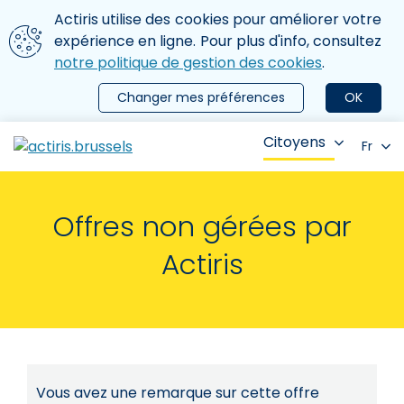
Aller au contenu principal
Nous utilisons des cookies
Actiris utilise des cookies pour améliorer votre
ermer le menu
expérience en ligne. Pour plus d'info, consultez
notre politique de gestion des cookies
.
Changer mes préférences
OK
Citoyens
Fr
Offres non gérées par
Actiris
Vous avez une remarque sur cette offre