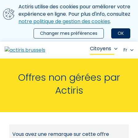
Aller au contenu principal
Nous utilisons des cookies
Actiris utilise des cookies pour améliorer votre
ermer le menu
expérience en ligne. Pour plus d'info, consultez
notre politique de gestion des cookies
.
Changer mes préférences
OK
Citoyens
Fr
Offres non gérées par
Actiris
Vous avez une remarque sur cette offre