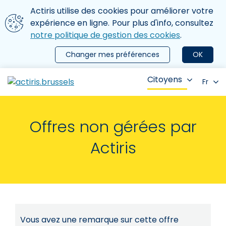
Aller au contenu principal
Nous utilisons des cookies
Actiris utilise des cookies pour améliorer votre
ermer le menu
expérience en ligne. Pour plus d'info, consultez
notre politique de gestion des cookies
.
Changer mes préférences
OK
Citoyens
Fr
Offres non gérées par
Actiris
Vous avez une remarque sur cette offre