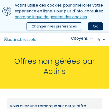
Aller au contenu principal
Nous utilisons des cookies
Actiris utilise des cookies pour améliorer votre
ermer le menu
expérience en ligne. Pour plus d'info, consultez
notre politique de gestion des cookies
.
Changer mes préférences
OK
Citoyens
Fr
Offres non gérées par
Actiris
Vous avez une remarque sur cette offre