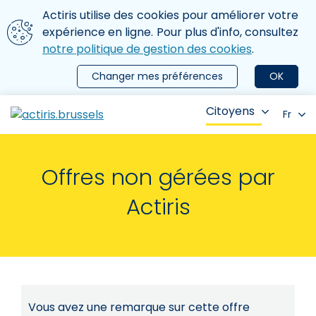
Aller au contenu principal
Nous utilisons des cookies
Actiris utilise des cookies pour améliorer votre
ermer le menu
expérience en ligne. Pour plus d'info, consultez
notre politique de gestion des cookies
.
Changer mes préférences
OK
Citoyens
Fr
Offres non gérées par
Actiris
Vous avez une remarque sur cette offre