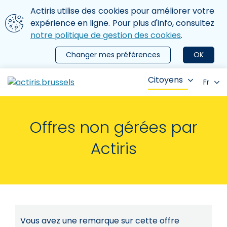
Aller au contenu principal
Nous utilisons des cookies
Actiris utilise des cookies pour améliorer votre
ermer le menu
expérience en ligne. Pour plus d'info, consultez
notre politique de gestion des cookies
.
Changer mes préférences
OK
Citoyens
Fr
Offres non gérées par
Actiris
Vous avez une remarque sur cette offre