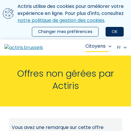
Aller au contenu principal
Nous utilisons des cookies
Actiris utilise des cookies pour améliorer votre
ermer le menu
expérience en ligne. Pour plus d'info, consultez
notre politique de gestion des cookies
.
Changer mes préférences
OK
Citoyens
Fr
Offres non gérées par
Actiris
Vous avez une remarque sur cette offre