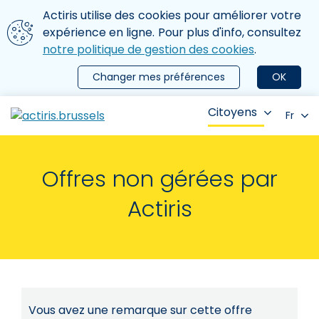
Aller au contenu principal
Nous utilisons des cookies
Actiris utilise des cookies pour améliorer votre
ermer le menu
expérience en ligne. Pour plus d'info, consultez
notre politique de gestion des cookies
.
Changer mes préférences
OK
Citoyens
Fr
Offres non gérées par
Actiris
Vous avez une remarque sur cette offre