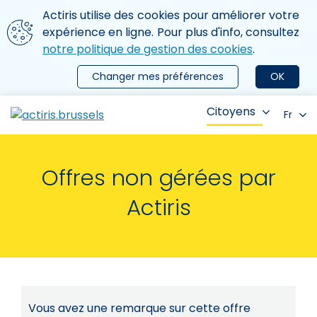
Aller au contenu principal
Nous utilisons des cookies
Actiris utilise des cookies pour améliorer votre
ermer le menu
expérience en ligne. Pour plus d'info, consultez
notre politique de gestion des cookies
.
Changer mes préférences
OK
Citoyens
Fr
Offres non gérées par
Actiris
Vous avez une remarque sur cette offre