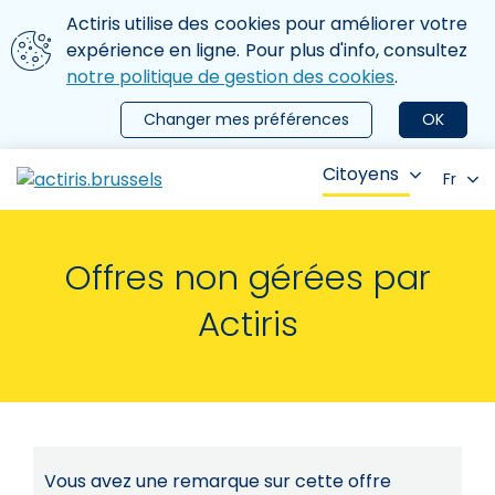
Aller au contenu principal
Nous utilisons des cookies
Actiris utilise des cookies pour améliorer votre
ermer le menu
expérience en ligne. Pour plus d'info, consultez
notre politique de gestion des cookies
.
Changer mes préférences
OK
Citoyens
Fr
Offres non gérées par
Actiris
Vous avez une remarque sur cette offre