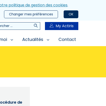
otre politique de gestion des cookies
.
Changer mes préférences
OK
Rechercher
My Actiris
rcher
 moi
Actualités
Contact
procédure de