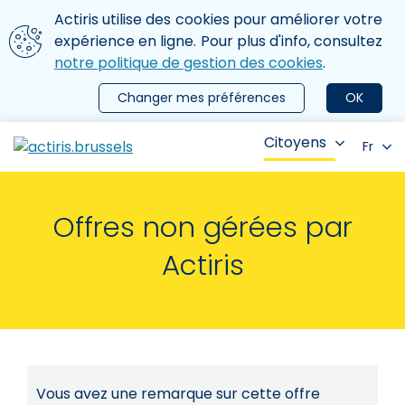
Aller au contenu principal
Nous utilisons des cookies
Actiris utilise des cookies pour améliorer votre
ermer le menu
expérience en ligne. Pour plus d'info, consultez
notre politique de gestion des cookies
.
Changer mes préférences
OK
Citoyens
Fr
Offres non gérées par
Actiris
Vous avez une remarque sur cette offre