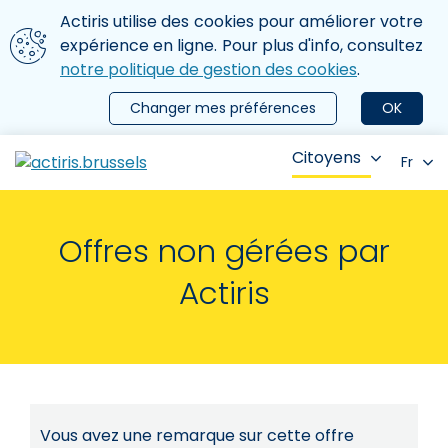
Aller au contenu principal
Nous utilisons des cookies
Actiris utilise des cookies pour améliorer votre
ermer le menu
expérience en ligne. Pour plus d'info, consultez
notre politique de gestion des cookies
.
Changer mes préférences
OK
Citoyens
Fr
Offres non gérées par
Actiris
Vous avez une remarque sur cette offre