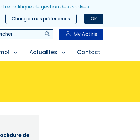
otre politique de gestion des cookies
.
Changer mes préférences
OK
Rechercher
My Actiris
rcher
 moi
Actualités
Contact
procédure de