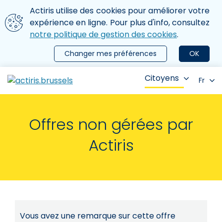
Aller au contenu principal
Nous utilisons des cookies
Actiris utilise des cookies pour améliorer votre
ermer le menu
expérience en ligne. Pour plus d'info, consultez
notre politique de gestion des cookies
.
Changer mes préférences
OK
Citoyens
Fr
Offres non gérées par
Actiris
Vous avez une remarque sur cette offre