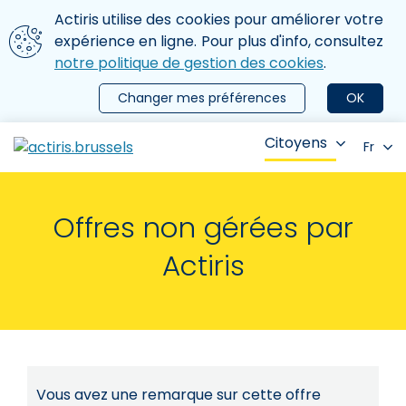
Aller au contenu principal
Nous utilisons des cookies
Actiris utilise des cookies pour améliorer votre
ermer le menu
expérience en ligne. Pour plus d'info, consultez
notre politique de gestion des cookies
.
Changer mes préférences
OK
Citoyens
Fr
Offres non gérées par
Actiris
Vous avez une remarque sur cette offre