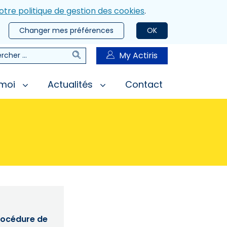
otre politique de gestion des cookies
.
Changer mes préférences
OK
Rechercher
My Actiris
rcher
 moi
Actualités
Contact
procédure de