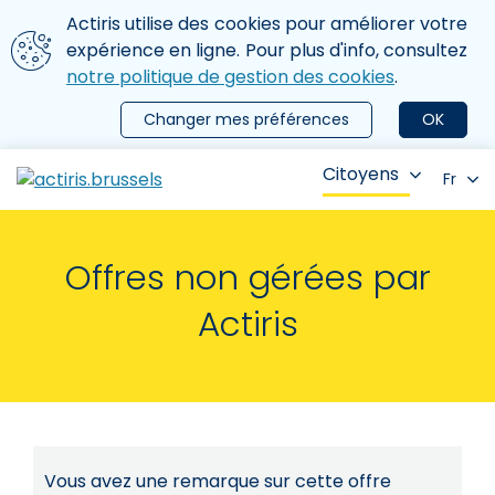
Aller au contenu principal
Nous utilisons des cookies
Actiris utilise des cookies pour améliorer votre
ermer le menu
expérience en ligne. Pour plus d'info, consultez
notre politique de gestion des cookies
.
Changer mes préférences
OK
Citoyens
Fr
Offres non gérées par
Actiris
Vous avez une remarque sur cette offre