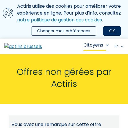
Aller au contenu principal
Nous utilisons des cookies
Actiris utilise des cookies pour améliorer votre
ermer le menu
expérience en ligne. Pour plus d'info, consultez
notre politique de gestion des cookies
.
Changer mes préférences
OK
Citoyens
Fr
Offres non gérées par
Actiris
Vous avez une remarque sur cette offre