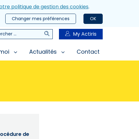
otre politique de gestion des cookies
.
Changer mes préférences
OK
Rechercher
My Actiris
rcher
 moi
Actualités
Contact
procédure de