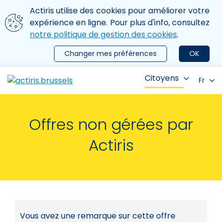
Aller au contenu principal
Nous utilisons des cookies
Actiris utilise des cookies pour améliorer votre
ermer le menu
expérience en ligne. Pour plus d'info, consultez
notre politique de gestion des cookies
.
Changer mes préférences
OK
Citoyens
Fr
Offres non gérées par
Actiris
Vous avez une remarque sur cette offre