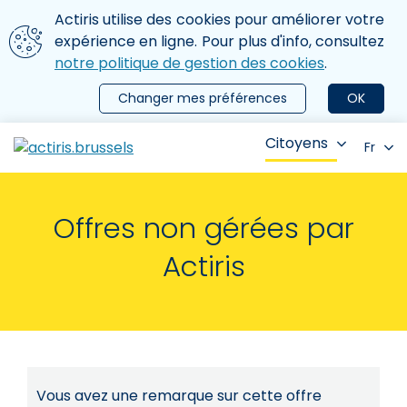
Aller au contenu principal
Nous utilisons des cookies
Actiris utilise des cookies pour améliorer votre
ermer le menu
expérience en ligne. Pour plus d'info, consultez
notre politique de gestion des cookies
.
Changer mes préférences
OK
Citoyens
Fr
Offres non gérées par
Actiris
Vous avez une remarque sur cette offre