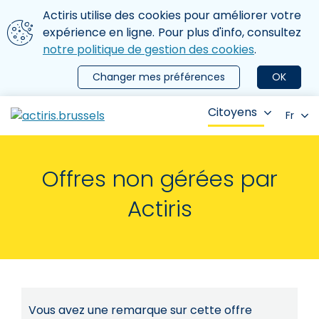
Aller au contenu principal
Nous utilisons des cookies
Actiris utilise des cookies pour améliorer votre
ermer le menu
expérience en ligne. Pour plus d'info, consultez
notre politique de gestion des cookies
.
Changer mes préférences
OK
Citoyens
Fr
Offres non gérées par
Actiris
Vous avez une remarque sur cette offre