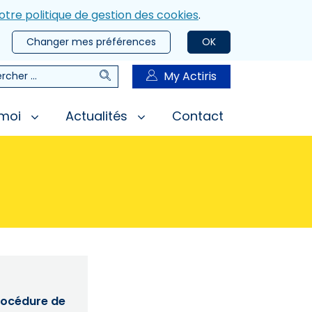
otre politique de gestion des cookies
.
Changer mes préférences
OK
Rechercher
My Actiris
rcher
 moi
Actualités
Contact
procédure de