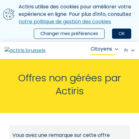
Aller au contenu principal
Nous utilisons des cookies
Actiris utilise des cookies pour améliorer votre
ermer le menu
expérience en ligne. Pour plus d'info, consultez
notre politique de gestion des cookies
.
Changer mes préférences
OK
Citoyens
Fr
Offres non gérées par
Actiris
Vous avez une remarque sur cette offre