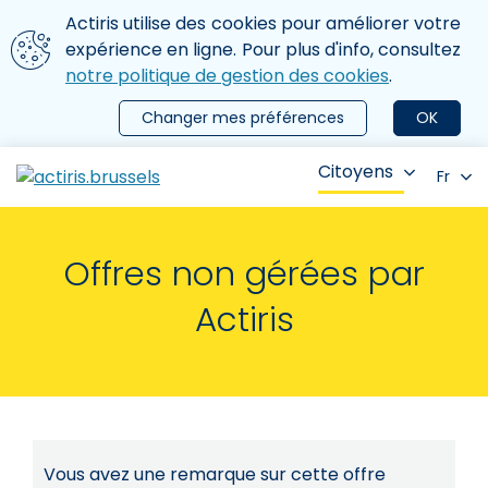
Aller au contenu principal
Nous utilisons des cookies
Actiris utilise des cookies pour améliorer votre
ermer le menu
expérience en ligne. Pour plus d'info, consultez
notre politique de gestion des cookies
.
Changer mes préférences
OK
Citoyens
Fr
Offres non gérées par
Actiris
Vous avez une remarque sur cette offre