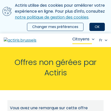
Aller au contenu principal
Nous utilisons des cookies
Actiris utilise des cookies pour améliorer votre
ermer le menu
expérience en ligne. Pour plus d'info, consultez
notre politique de gestion des cookies
.
Changer mes préférences
OK
Citoyens
Fr
Offres non gérées par
Actiris
Vous avez une remarque sur cette offre