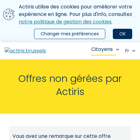
Aller au contenu principal
Nous utilisons des cookies
Actiris utilise des cookies pour améliorer votre
ermer le menu
expérience en ligne. Pour plus d'info, consultez
notre politique de gestion des cookies
.
Changer mes préférences
OK
Citoyens
Fr
Offres non gérées par
Actiris
Vous avez une remarque sur cette offre