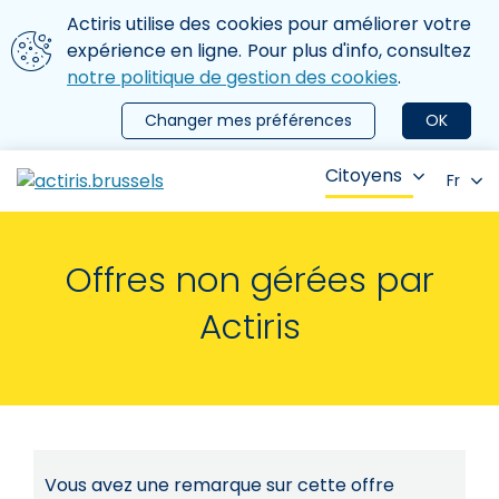
Aller au contenu principal
Nous utilisons des cookies
Actiris utilise des cookies pour améliorer votre
ermer le menu
expérience en ligne. Pour plus d'info, consultez
notre politique de gestion des cookies
.
Changer mes préférences
OK
Citoyens
Fr
Offres non gérées par
Actiris
Vous avez une remarque sur cette offre