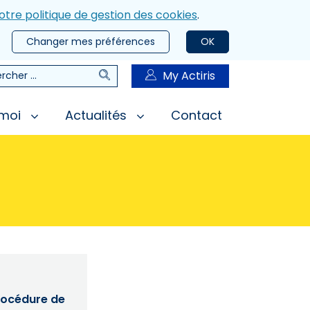
otre politique de gestion des cookies
.
Changer mes préférences
OK
Rechercher
My Actiris
rcher
 moi
Actualités
Contact
procédure de