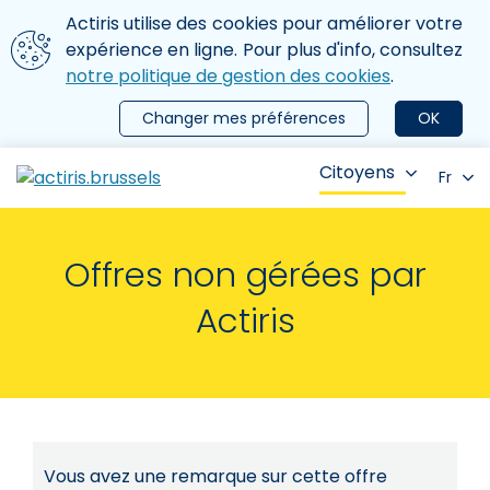
Aller au contenu principal
Nous utilisons des cookies
Actiris utilise des cookies pour améliorer votre
ermer le menu
expérience en ligne. Pour plus d'info, consultez
notre politique de gestion des cookies
.
Changer mes préférences
OK
Citoyens
Fr
Offres non gérées par
Actiris
Vous avez une remarque sur cette offre