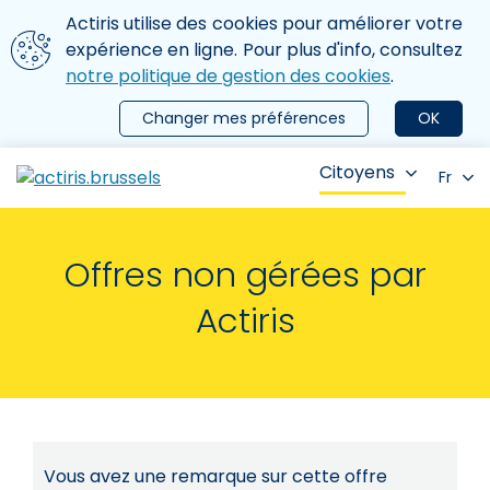
Aller au contenu principal
Nous utilisons des cookies
Actiris utilise des cookies pour améliorer votre
ermer le menu
expérience en ligne. Pour plus d'info, consultez
notre politique de gestion des cookies
.
Changer mes préférences
OK
Citoyens
Fr
Offres non gérées par
Actiris
Vous avez une remarque sur cette offre