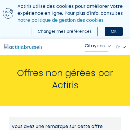
Aller au contenu principal
Nous utilisons des cookies
Actiris utilise des cookies pour améliorer votre
ermer le menu
expérience en ligne. Pour plus d'info, consultez
notre politique de gestion des cookies
.
Changer mes préférences
OK
Citoyens
Fr
Offres non gérées par
Actiris
Vous avez une remarque sur cette offre