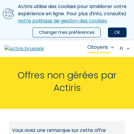
Aller au contenu principal
Nous utilisons des cookies
Actiris utilise des cookies pour améliorer votre
ermer le menu
expérience en ligne. Pour plus d'info, consultez
notre politique de gestion des cookies
.
Changer mes préférences
OK
Citoyens
Fr
Offres non gérées par
Actiris
Vous avez une remarque sur cette offre