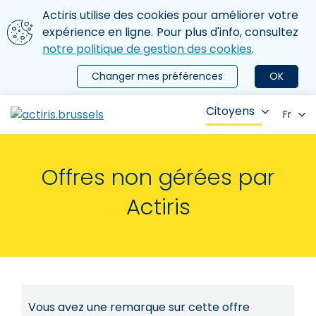
Aller au contenu principal
Nous utilisons des cookies
Actiris utilise des cookies pour améliorer votre
ermer le menu
expérience en ligne. Pour plus d'info, consultez
notre politique de gestion des cookies
.
Changer mes préférences
OK
Citoyens
Fr
Offres non gérées par
Actiris
Vous avez une remarque sur cette offre